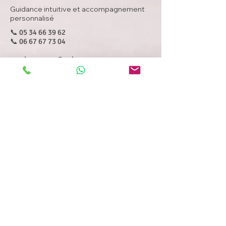
Guidance intuitive et accompagnement
personnalisé
📞
05 34 66 39 62
📞
06 67 67 73 04
amelyvoyance@aol.com
📍 Nailloux – Les Jardins du Lac 31560 ​
Retrouvez-moi également sur :
✨ Consultations
Voyance par téléphone
Voyance en cabinet
✨ Autres accompagnements
Voyance par mail
Bain de cristal
✨ Boutique