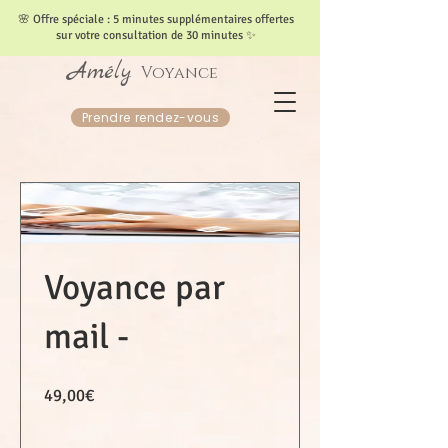
​🌸 Offre spéciale : 5 minutes supplémentaires offertes
sur votre consultation de 30 minutes ✨
Amély
Voyance
Prendre rendez-vous
Voyance par
mail -
Prix
49,00€