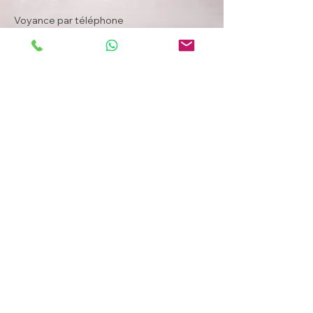
Voyance par téléphone
Voyance en cabinet
✨ Autres accompagnements
Voyance par mail
Bain de cristal
✨ Boutique
Produits bien-
être et ésotériques
✨ Informations
Conseils/Avis​
Carte cadeau
Programme de fidélité
⚖️
Mentions légales
Politique de confidentialité
Charte de déontoligie