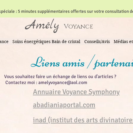
 spéciale : 5 minutes supplémentaires offertes sur votre consultation 
Amély
Voyance
yance
Soins énergétiques Bain de cristal
Conseils/Avis
Médias et
Liens amis /partenai
Vous souhaitez faire un échange de liens ou d'articles ?
Contactez moi :
amelyvoyance@aol.com
Annuaire Voyance Symphony
abadianiaportal.com
inad (institut des arts divinatoire