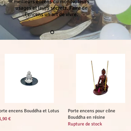
meilleurs encens du monde, leurs
usages et leurs secrets. Faire de
l'encens un art de vivre.
Aperçu rapide
Aperçu rapide
orte encens Bouddha et Lotus
Porte encens pour cône
Bouddha en résine
ix
1,90 €
Rupture de stock