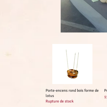
Aperçu rapide
Porte-encens rond bois forme de
P
lotus
Pr
1
Rupture de stock