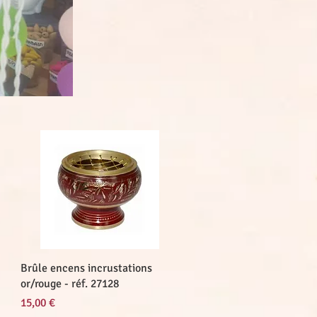
Aperçu rapide
Brûle encens incrustations
or/rouge - réf. 27128
Prix
15,00 €