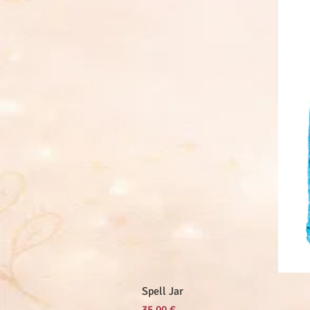
Spell Jar
Prix
35,00 €