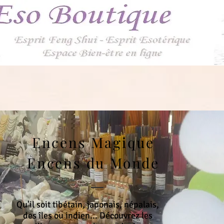
Encens Magique
Encens du Monde
Qu'il soit tibétain, japonais, népalais,
des îles ou indien... Découvrez les