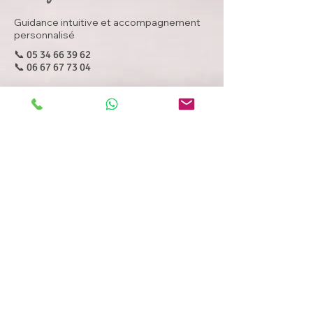
Guidance intuitive et accompagnement
personnalisé
📞
05 34 66 39 62
📞
06 67 67 73 04
amelyvoyance@aol.com
📍 Nailloux – Les Jardins du Lac 31560 ​
Retrouvez-moi également sur :
✨ Consultations
Voyance par téléphone
Voyance en cabinet
✨ Autres accompagnements
Voyance par mail
Bain de cristal