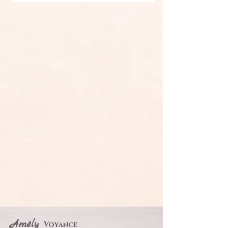
Amély
Voyance