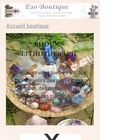
Accueil boutique
BIJOUX -
LITHOTHERAPIE
Améliorez votre bien-être grâce
aux pouvoirs des pierres, des
aimants, des cristaux et aux
bienfaits des plantes bio....