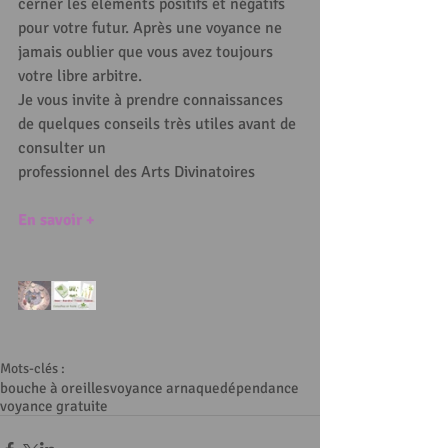
cerner les éléments positifs et négatifs 
pour votre futur. Après une voyance ne 
jamais oublier que vous avez toujours 
votre libre arbitre. 
Je vous invite à prendre connaissances 
de quelques conseils très utiles avant de 
consulter un 
professionnel des Arts Divinatoires 
En savoir +
Mots-clés :
bouche à oreilles
voyance arnaque
dépendance
voyance gratuite