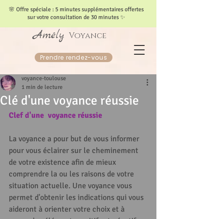
​🌸 Offre spéciale : 5 minutes supplémentaires offertes
sur votre consultation de 30 minutes ✨
Amély
Voyance
Prendre rendez-vous
voyance-toulouse
1 min de lecture
Clé d'une voyance réussie
Clef d'une  voyance réussie
La voyance a pour but de vous informer 
pour vous éclairer sur le cheminement 
de votre existence afin de mieux 
comprendre la ou les raisons de votre 
situation actuelle. Une voyance vous 
permet d'obtenir les indications qui vous 
aideront à orienter votre choix et à 