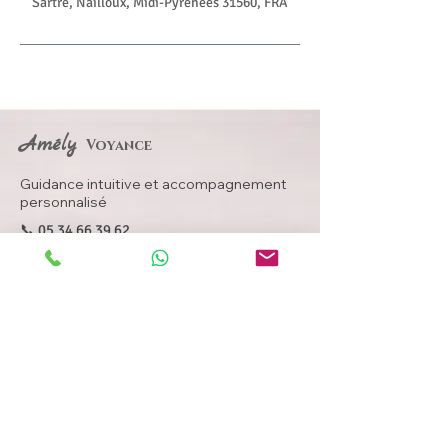
Sartre, Nailloux, Midi-Pyrénées 31560, FRA
Amély
Voyance
Guidance intuitive et accompagnement
personnalisé
📞
05 34 66 39 62
📞
06 67 67 73 04
amelyvoyance@aol.com
📍 Nailloux – Les Jardins du Lac 31560 ​
Retrouvez-moi également sur :
✨ Consultations