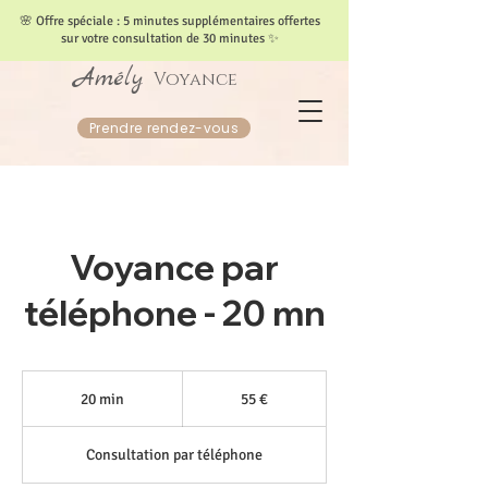
​🌸 Offre spéciale : 5 minutes supplémentaires offertes
sur votre consultation de 30 minutes ✨
Amély
Voyance
Prendre rendez-vous
Voyance par
téléphone - 20 mn
55
euros
20 min
2
55 €
0
m
Consultation par téléphone
i
n